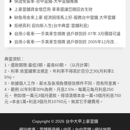
保證免留車-台中當舖-大甲當舖推薦
上豪當舖資金借您用 車車還讓您開回去生財
缺急用金來上豪 經濟困境馬上好-服務台中當舖,大甲當舖
拒絕高利 迎向新人生(台中典當-當舖利息)
自用小客車~一手美車含領牌.過戶辦到好.07年.3月價錢可議
自用小客車~一手美車含領牌.過戶辦到好.2005年12月改款過.價錢可議
典當須知：
1、還款期限:最低3期，最長60期。（以月計算）
2、利率:依當鋪業法規定，年利率不得高於百分之30(月利率2.
5%)。
3、依據個人工作、薪水及各項負債授信條件不同，而有所差異。
4、範例:以年利率30%為例，月息2.5%，每萬元每月利息250
元。 例如借一萬元3個月還款，得須清償本金一萬+3個月利息750
元 =本金1萬+利息3個月共10750元。無其它手續費用。
Copyright © 2026
台中大甲上豪當舖
網站維護：
當舖搜尋網
/
中區
/
台中當舖
/
網站地圖