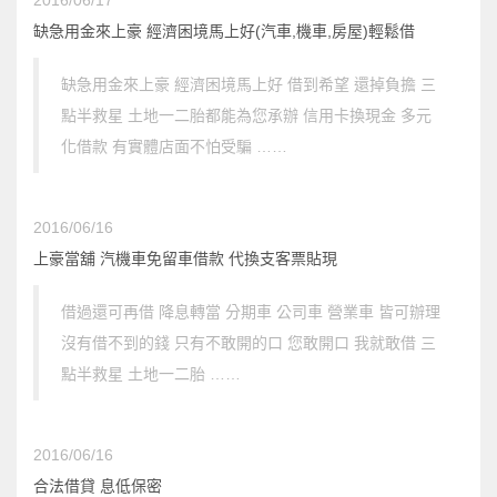
缺急用金來上豪 經濟困境馬上好(汽車,機車,房屋)輕鬆借
缺急用金來上豪 經濟困境馬上好 借到希望 還掉負擔 三
點半救星 土地一二胎都能為您承辦 信用卡換現金 多元
化借款 有實體店面不怕受騙 ……
2016/06/16
上豪當舖 汽機車免留車借款 代換支客票貼現
借過還可再借 降息轉當 分期車 公司車 營業車 皆可辦理
沒有借不到的錢 只有不敢開的口 您敢開口 我就敢借 三
點半救星 土地一二胎 ……
2016/06/16
合法借貸 息低保密