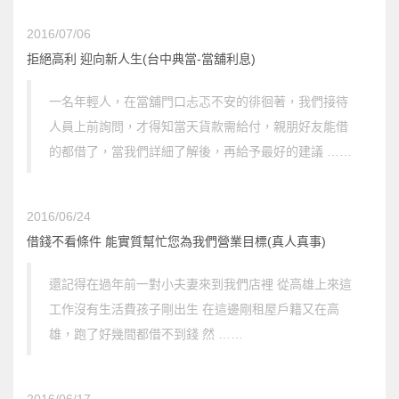
2016/07/06
拒絕高利 迎向新人生(台中典當-當舖利息)
一名年輕人，在當舖門口忐忑不安的徘徊著，我們接待
人員上前詢問，才得知當天貨款需給付，親朋好友能借
的都借了，當我們詳細了解後，再給予最好的建議 ……
2016/06/24
借錢不看條件 能實質幫忙您為我們營業目標(真人真事)
還記得在過年前一對小夫妻來到我們店裡 從高雄上來這
工作沒有生活費孩子剛出生 在這邊剛租屋戶籍又在高
雄，跑了好幾間都借不到錢 然 ……
2016/06/17