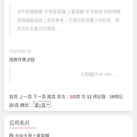
台中當舖推薦-大甲區當舖-上豪當舖 合法借貸 向民間業
者借錢最怕找上黑道業者，不僅可能有驚人的利息，更
常有許多暴力討債等 ……
2016/06/16
借款作業流程
立即撥打04-268 ……
首頁 上一頁
下一頁
尾頁
頁次：
1
/2
頁 共
12
條記錄
10
條記
錄/頁 轉到：
公司名片
台中大甲上豪當舖