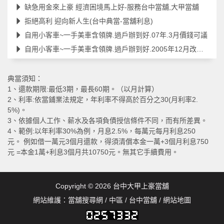
缺急用金來上豪 經濟困境馬上好-服務台中當舖,大甲當舖
拒絕高利 迎向新人生(台中典當-當舖利息)
自用小客車~一手美車含領牌.過戶辦到好.07年.3月價錢可議
自用小客車~一手美車含領牌.過戶辦到好.2005年12月改款過.價錢可議
典當須知：
1、還款期限:最低3期，最長60期。（以月計算）
2、利率:依當鋪業法規定，年利率不得高於百分之30(月利率2.
5%)。
3、依據個人工作、薪水及各項負債授信條件不同，而有所差異。
4、範例:以年利率30%為例，月息2.5%，每萬元每月利息250
元。 例如借一萬元3個月還款，得須清償本金一萬+3個月利息750
元 =本金1萬+利息3個月共10750元。無其它手續費用。
Copyright © 2026
台中大甲上豪當舖
網站維護：
當舖搜尋網
/
中區
/
台中當舖
/
網站地圖