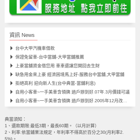
資訊 News
台中大甲汽機車借款
保證免留車-台中當舖-大甲當舖推薦
上豪當舖資金借您用 車車還讓您開回去生財
缺急用金來上豪 經濟困境馬上好-服務台中當舖,大甲當舖
拒絕高利 迎向新人生(台中典當-當舖利息)
自用小客車~一手美車含領牌.過戶辦到好.07年.3月價錢可議
自用小客車~一手美車含領牌.過戶辦到好.2005年12月改款過.價錢可議
典當須知：
1、還款期限:最低3期，最長60期。（以月計算）
2、利率:依當鋪業法規定，年利率不得高於百分之30(月利率2.
5%)。